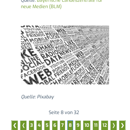
Quelle:
Bayerische Landeszentrale für
neue Medien (BLM)
Quelle: Pixabay
Seite 8 von 32
3
4
5
6
7
8
9
10
11
12