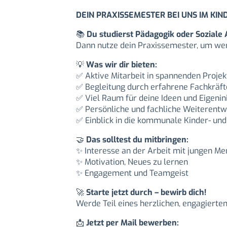
DEIN PRAXISSEMESTER BEI UNS IM KI
📚
Du studierst Pädagogik oder Soziale 
Dann nutze dein Praxissemester, um wert
💡
Was wir dir bieten:
✅
Aktive Mitarbeit in spannenden Projek
✅
Begleitung durch erfahrene Fachkräft
✅
Viel Raum für deine Ideen und Eigenini
✅
Persönliche und fachliche Weiterentw
✅
Einblick in die kommunale Kinder- und
🤝
Das solltest du mitbringen:
✨
Interesse an der Arbeit mit jungen M
✨
Motivation, Neues zu lernen
✨
Engagement und Teamgeist
🚀
Starte jetzt durch – bewirb dich!
Werde Teil eines herzlichen, engagierte
📩
Jetzt per Mail bewerben: