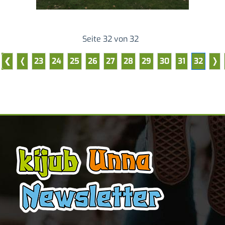
Seite 32 von 32
23
24
25
26
27
28
29
30
31
32