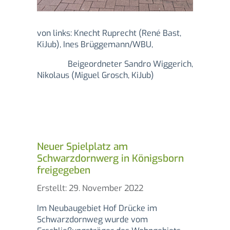
von links: Knecht Ruprecht (René Bast,
KiJub), Ines Brüggemann/WBU,
Beigeordneter Sandro Wiggerich,
Nikolaus (Miguel Grosch, KiJub)
Neuer Spielplatz am
Schwarzdornwerg in Königsborn
freigegeben
Details
Erstellt: 29. November 2022
Im Neubaugebiet Hof Drücke im
Schwarzdornweg wurde vom