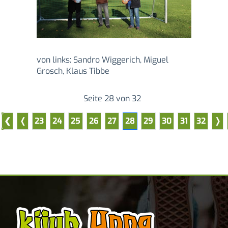
von links: Sandro Wiggerich, Miguel
Grosch, Klaus Tibbe
Seite 28 von 32
23
24
25
26
27
28
29
30
31
32