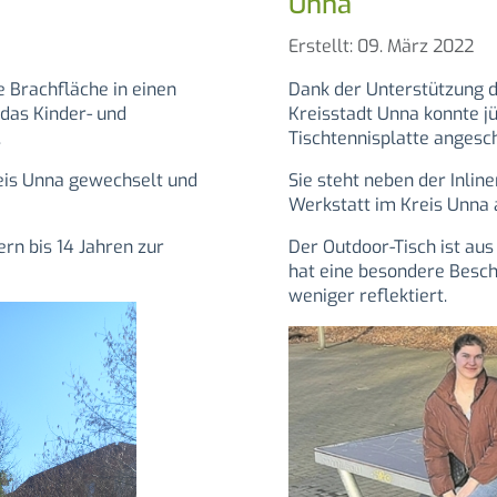
Unna
Details
Erstellt: 09. März 2022
 Brachfläche in einen
Dank der Unterstützung d
das Kinder- und
Kreisstadt Unna konnte j
.
Tischtennisplatte angesc
eis Unna gewechselt und
Sie steht neben der Inli
Werkstatt im Kreis Unna 
rn bis 14 Jahren zur
Der Outdoor-Tisch ist aus 
hat eine besondere Besch
weniger reflektiert.