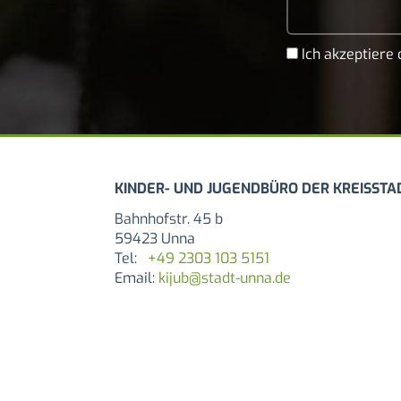
Ich akzeptiere 
Bahnhofstr. 45 b
59423 Unna
Tel:
+49 2303 103 5151
Email:
kijub@stadt-unna.de